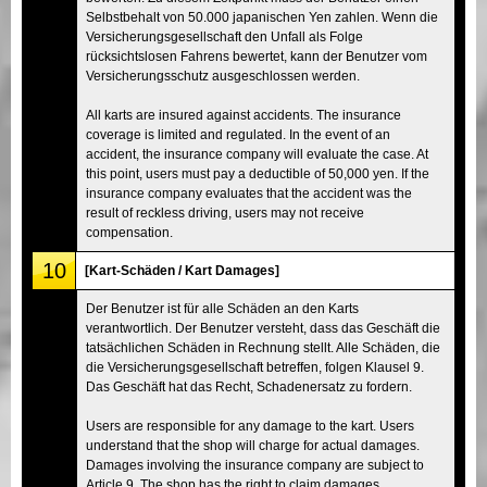
Selbstbehalt von 50.000 japanischen Yen zahlen. Wenn die
Versicherungsgesellschaft den Unfall als Folge
rücksichtslosen Fahrens bewertet, kann der Benutzer vom
Versicherungsschutz ausgeschlossen werden.
All karts are insured against accidents. The insurance
coverage is limited and regulated. In the event of an
accident, the insurance company will evaluate the case. At
this point, users must pay a deductible of 50,000 yen. If the
insurance company evaluates that the accident was the
result of reckless driving, users may not receive
compensation.
10
[Kart-Schäden / Kart Damages]
Der Benutzer ist für alle Schäden an den Karts
verantwortlich. Der Benutzer versteht, dass das Geschäft die
tatsächlichen Schäden in Rechnung stellt. Alle Schäden, die
die Versicherungsgesellschaft betreffen, folgen Klausel 9.
Das Geschäft hat das Recht, Schadenersatz zu fordern.
Users are responsible for any damage to the kart. Users
understand that the shop will charge for actual damages.
Damages involving the insurance company are subject to
Article 9. The shop has the right to claim damages.