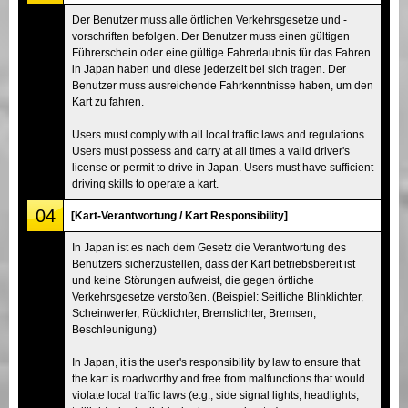
Der Benutzer muss alle örtlichen Verkehrsgesetze und -
vorschriften befolgen. Der Benutzer muss einen gültigen
Führerschein oder eine gültige Fahrerlaubnis für das Fahren
in Japan haben und diese jederzeit bei sich tragen. Der
Benutzer muss ausreichende Fahrkenntnisse haben, um den
Kart zu fahren.
Users must comply with all local traffic laws and regulations.
Users must possess and carry at all times a valid driver's
license or permit to drive in Japan. Users must have sufficient
driving skills to operate a kart.
04
[Kart-Verantwortung / Kart Responsibility]
In Japan ist es nach dem Gesetz die Verantwortung des
Benutzers sicherzustellen, dass der Kart betriebsbereit ist
und keine Störungen aufweist, die gegen örtliche
Verkehrsgesetze verstoßen. (Beispiel: Seitliche Blinklichter,
Scheinwerfer, Rücklichter, Bremslichter, Bremsen,
Beschleunigung)
In Japan, it is the user's responsibility by law to ensure that
the kart is roadworthy and free from malfunctions that would
violate local traffic laws (e.g., side signal lights, headlights,