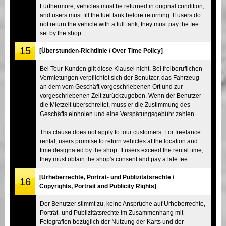
Furthermore, vehicles must be returned in original condition,
and users must fill the fuel tank before returning. If users do
not return the vehicle with a full tank, they must pay the fee
set by the shop.
15
[Überstunden-Richtlinie / Over Time Policy]
Bei Tour-Kunden gilt diese Klausel nicht. Bei freiberuflichen
Vermietungen verpflichtet sich der Benutzer, das Fahrzeug
an dem vom Geschäft vorgeschriebenen Ort und zur
vorgeschriebenen Zeit zurückzugeben. Wenn der Benutzer
die Mietzeit überschreitet, muss er die Zustimmung des
Geschäfts einholen und eine Verspätungsgebühr zahlen.
This clause does not apply to tour customers. For freelance
rental, users promise to return vehicles at the location and
time designated by the shop. If users exceed the rental time,
they must obtain the shop's consent and pay a late fee.
[Urheberrechte, Porträt- und Publizitätsrechte /
16
Copyrights, Portrait and Publicity Rights]
Der Benutzer stimmt zu, keine Ansprüche auf Urheberrechte,
Porträt- und Publizitätsrechte im Zusammenhang mit
Fotografien bezüglich der Nutzung der Karts und der