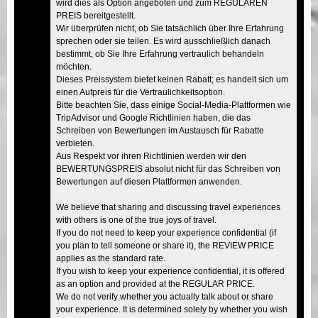
wird dies als Option angeboten und zum REGULÄREN
PREIS bereitgestellt.
Wir überprüfen nicht, ob Sie tatsächlich über Ihre Erfahrung
sprechen oder sie teilen. Es wird ausschließlich danach
bestimmt, ob Sie Ihre Erfahrung vertraulich behandeln
möchten.
Dieses Preissystem bietet keinen Rabatt; es handelt sich um
einen Aufpreis für die Vertraulichkeitsoption.
Bitte beachten Sie, dass einige Social-Media-Plattformen wie
TripAdvisor und Google Richtlinien haben, die das
Schreiben von Bewertungen im Austausch für Rabatte
verbieten.
Aus Respekt vor ihren Richtlinien werden wir den
BEWERTUNGSPREIS absolut nicht für das Schreiben von
Bewertungen auf diesen Plattformen anwenden.
We believe that sharing and discussing travel experiences
with others is one of the true joys of travel.
If you do not need to keep your experience confidential (if
you plan to tell someone or share it), the REVIEW PRICE
applies as the standard rate.
If you wish to keep your experience confidential, it is offered
as an option and provided at the REGULAR PRICE.
We do not verify whether you actually talk about or share
your experience. It is determined solely by whether you wish