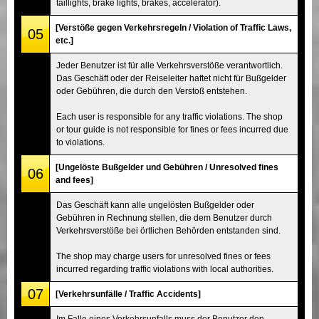
taillights, brake lights, brakes, accelerator).
[Verstöße gegen Verkehrsregeln / Violation of Traffic Laws,
05
etc.]
Jeder Benutzer ist für alle Verkehrsverstöße verantwortlich.
Das Geschäft oder der Reiseleiter haftet nicht für Bußgelder
oder Gebühren, die durch den Verstoß entstehen.
Each user is responsible for any traffic violations. The shop
or tour guide is not responsible for fines or fees incurred due
to violations.
[Ungelöste Bußgelder und Gebühren / Unresolved fines
06
and fees]
Das Geschäft kann alle ungelösten Bußgelder oder
Gebühren in Rechnung stellen, die dem Benutzer durch
Verkehrsverstöße bei örtlichen Behörden entstanden sind.
The shop may charge users for unresolved fines or fees
incurred regarding traffic violations with local authorities.
07
[Verkehrsunfälle / Traffic Accidents]
Im Falle eines Verkehrsunfalls muss der Benutzer den