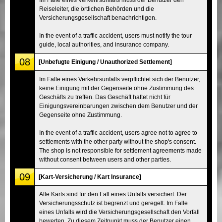
Reiseleiter, die örtlichen Behörden und die
Versicherungsgesellschaft benachrichtigen.
In the event of a traffic accident, users must notify the tour
guide, local authorities, and insurance company.
08
[Unbefugte Einigung / Unauthorized Settlement]
Im Falle eines Verkehrsunfalls verpflichtet sich der Benutzer,
keine Einigung mit der Gegenseite ohne Zustimmung des
Geschäfts zu treffen. Das Geschäft haftet nicht für
Einigungsvereinbarungen zwischen dem Benutzer und der
Gegenseite ohne Zustimmung.
In the event of a traffic accident, users agree not to agree to
settlements with the other party without the shop's consent.
The shop is not responsible for settlement agreements made
without consent between users and other parties.
09
[Kart-Versicherung / Kart Insurance]
Alle Karts sind für den Fall eines Unfalls versichert. Der
Versicherungsschutz ist begrenzt und geregelt. Im Falle
eines Unfalls wird die Versicherungsgesellschaft den Vorfall
bewerten. Zu diesem Zeitpunkt muss der Benutzer einen