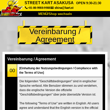
STREET KART ASAKUSA
OPEN 9:30-21:30
📞+81-80-9988-9988
📧
shina@kart.st
MENÜ/Shop wechseln
START
Vereinbarung /
Über uns
Spezifikationen
Preise
Agreement
Anfahrt
Bewertungen
FAQ
Unternehmen
Buchung
Shop wechseln
Vereinbarung / Agreement
Tokio Shinagawa
Tokio Akihabara#1
[Einhaltung der Nutzungsbedingungen / Compliance with
00
the Terms of Use]
Tokio Akihabara#2
Tokio Shibuya
Die folgenden "Geschäftsbedingungen" sind in englischer
Tokio Shibuya Annex
Tokio Bucht
Sprache verfasst. Alle Benutzer stimmen zu und verstehen,
dass die englische Version die offizielle
Tokio Asakusa
Osaka
"Geschäftsbedingungen" über jede übersetzte Version ist.
Okinawa
The following "Terms of Use" are written in English. All users
agree and understand that the English version is the official