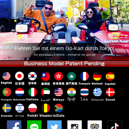
Unternehmen
Buchung
Shop wechseln
Tokio Shinagawa
Tokio Akihabara#1
Tokio Akihabara#2
Tokio Shibuya
Tokio Shibuya Annex
Tokio Bucht
Fahren Sie mit einem Go-Kart durch Tokyo!
Tokio Asakusa
Osaka
Ein einmaliges Erlebnis – einmal ist nie genug!
Okinawa