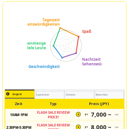
August
September
Oktober
November
Zeit
Typ
Preis (JPY)
FLASH SALE REVIEW
7,000 ~
10AM-1PM
JPY
/pax
¥
PRICE!
FLASH SALE REVIEW
8,000 ~
2:30PM-5:30PM
JPY
/pax
¥