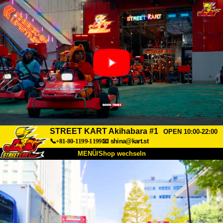
STREET KART Akihabara #1
OPEN 10:00-22:00
📞+81-80-1199-1199
📧
shina@kart.st
MENÜ/Shop wechseln
START
Über uns
Spezifikationen
Preise
Anfahrt
Bewertungen
FAQ