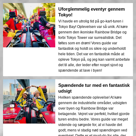
Uforglemmelig eventyr gennem
Tokyo!
Vi havde en utrolig tid på go-kart-turen i
Tokyo Bay! Oplevelsen var så unik. At køre
gennem den ikoniske Rainbow Bridge og
forbi Tokyo Tower var surrealistisk. Det
føltes som en drøm! Vores guide var
fantastisk og holdt os sikre og underholdt
hele tiden. Det var en fantastisk måde at
opleve Tokyo på, og jeg kan varmt anbefale
det til alle, der leder efter noget sjovt og
spændende at lave i byen!
Spændende tur med en fantastisk
udsigt
Hvilken spændende oplevelse! At køre
gennem de industrielle områder, udsigten
over byen og Rainbow Bridge var
betagende. Vejret var perfekt, hvilket gjorde
turen endnu bedre. Vores guide var meget
vidende og sørgede for, at vi havde det
godt, mens vi stadig nød spændingen ved
eventyret. Dette er et must-do for alle, der