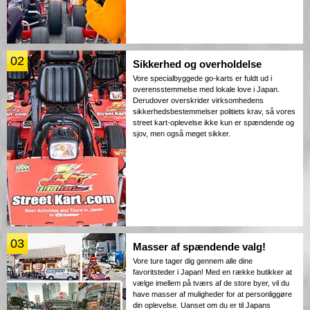
02
Sikkerhed og overholdelse
Vore specialbyggede go-karts er fuldt ud i
overensstemmelse med lokale love i Japan.
Derudover overskrider virksomhedens
sikkerhedsbestemmelser politiets krav, så vores
street kart-oplevelse ikke kun er spændende og
sjov, men også meget sikker.
03
Masser af spændende valg!
Vore ture tager dig gennem alle dine
favoritsteder i Japan! Med en række butikker at
vælge imellem på tværs af de store byer, vil du
have masser af muligheder for at personliggøre
din oplevelse. Uanset om du er til Japans