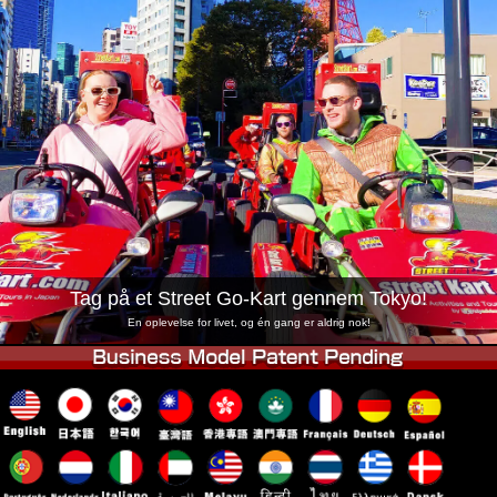
Virksomhed
Booking
Skift butik
Tokyo Shinagawa
Tokyo Akihabara#1
Tokyo Akihabara#2
Tokyo Shibuya
Tokyo Shibuya Annex
Tokyo Bay
Tokyo Asakusa
Osaka
Okinawa
Tag på et Street Go-Kart gennem Tokyo!
En oplevelse for livet, og én gang er aldrig nok!