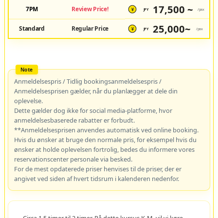
17,500 ~
7PM
Review Price!
JPY
/pax
¥
25,000~
Standard
Regular Price
JPY
/pax
¥
Anmeldelsespris / Tidlig bookingsanmeldelsespris /
Anmeldelsesprisen gælder, når du planlægger at dele din
oplevelse.
Dette gælder dog ikke for social media-platforme, hvor
anmeldelsesbaserede rabatter er forbudt.
**Anmeldelsesprisen anvendes automatisk ved online booking.
Hvis du ønsker at bruge den normale pris, for eksempel hvis du
ønsker at holde oplevelsen fortrolig, bedes du informere vores
reservationscenter personale via besked.
For de mest opdaterede priser henvises til de priser, der er
angivet ved siden af hvert tidsrum i kalenderen nedenfor.
Circa 1,5 timer til 2 timer. På dette kursus K-M, vil vi køre