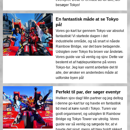
besøger Tokyo!
En fantastisk måde at se Tokyo
på!
Vores go-kart tur gennem Tokyo var absolut
fantastisk! Vi startede dagen i det
industrielle område, og så snart vi nåede
Rainbow Bridge, var det bare betagende.
Udsigten over Tokyo fra broen var åndeløs.
Vores guide var så venlig og sjov. Dette var
bestemt et af højdepunkterne på vores
Tokyo-tur. Jeg kan varmt anbefale det til
alle, der ønsker en anderledes måde at
udforske byen på!
Perfekt til par, der søger eventyr
Hvilken sjov dag! Min partner og jeg deltog
i denne go-kart tur og havde en fantastisk
tid med at køre rundt i Tokyo. Turen var
godt organiseret, og udsigten til Rainbow
Bridge og Tokyo Tower var utrolig. Vores
guide var så venlig og sørgede for, at vi
havde det sjovt, mens alt blev holdt sikkert.