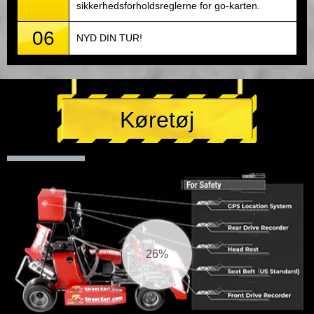
sikkerhedsforholdsreglerne for go-karten.
06
NYD DIN TUR!
Køretøj
26%