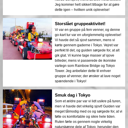
Jeg kommer helt sikkert tilbage for at gøre
dette igen – hvilken unik oplevelse!
Storslået gruppeaktivitet!
Vi var en gruppe på fem venner, og denne
go-kart tur var en uforglemmelig oplevelse!
Vi havde det så sjovt sammen, mens vi
kørte gennem gaderne i Tokyo. Vejret var
perfekt til det, og guiden sørgede for, at alt
gik glat. Vi kunne tage masser af sjove
billeder, mens vi passerede de ikoniske
vartegn som Rainbow Bridge og Tokyo
Tower. Jeg anbefaler dette til enhver
gruppe af venner, der ønsker at lave noget
spændende i Tokyo!
Smuk dag i Tokyo
Som et ældre par var vi lidt usikre på turen,
men vi havde det virkelig sjovt! Guiden var
meget tålmodig med os og sørgede for, at vi
følte os komfortable og sikre hele tiden.
Ruten førte os gennem nogle virkelig
naturskønne dele af Tokyo, herunder den