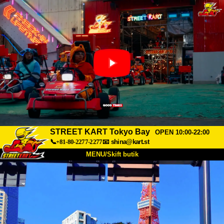
STREET KART Tokyo Bay
OPEN 10:00-22:00
📞+81-80-2277-2277
📧
shina@kart.st
MENU/Skift butik
TOP
Om
Specifikationer
Pris
Adgang
Stemme
FAQ