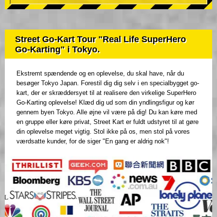
Street Go-Kart Tour "Real Life SuperHero
Go-Karting" i Tokyo.
Ekstremt spændende og en oplevelse, du skal have, når du
besøger Tokyo Japan. Forestil dig dig selv i en specialbygget go-
kart, der er skræddersyet til at realisere den virkelige SuperHero
Go-Karting oplevelse! Klæd dig ud som din yndlingsfigur og kør
gennem byen Tokyo. Alle øjne vil være på dig! Du kan køre med
en gruppe eller køre privat, Street Kart er fuldt udstyret til at gøre
din oplevelse meget vigtig. Stol ikke på os, men stol på vores
værdsatte kunder, for de siger "En gang er aldrig nok"!