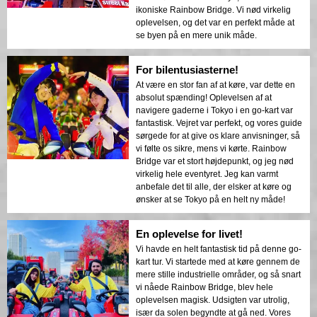
ikoniske Rainbow Bridge. Vi nød virkelig
oplevelsen, og det var en perfekt måde at
se byen på en mere unik måde.
For bilentusiasterne!
At være en stor fan af at køre, var dette en
absolut spænding! Oplevelsen af at
navigere gaderne i Tokyo i en go-kart var
fantastisk. Vejret var perfekt, og vores guide
sørgede for at give os klare anvisninger, så
vi følte os sikre, mens vi kørte. Rainbow
Bridge var et stort højdepunkt, og jeg nød
virkelig hele eventyret. Jeg kan varmt
anbefale det til alle, der elsker at køre og
ønsker at se Tokyo på en helt ny måde!
En oplevelse for livet!
Vi havde en helt fantastisk tid på denne go-
kart tur. Vi startede med at køre gennem de
mere stille industrielle områder, og så snart
vi nåede Rainbow Bridge, blev hele
oplevelsen magisk. Udsigten var utrolig,
især da solen begyndte at gå ned. Vores