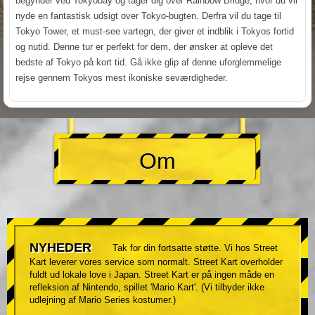
begynder ved Tokyobay og tager dig over Rainbow Bridge, hvor du vil
nyde en fantastisk udsigt over Tokyo-bugten. Derfra vil du tage til
Tokyo Tower, et must-see vartegn, der giver et indblik i Tokyos fortid
og nutid. Denne tur er perfekt for dem, der ønsker at opleve det
bedste af Tokyo på kort tid. Gå ikke glip af denne uforglemmelige
rejse gennem Tokyos mest ikoniske seværdigheder.
Om
NYHEDER
Tak for din fortsatte støtte. Vi hos Street
Kart leverer vores service som normalt. Street Kart overholder
fuldt ud lokale love i Japan. Street Kart er på ingen måde en
refleksion af Nintendo, spillet 'Mario Kart'. (Vi tilbyder ikke
udlejning af Mario Series kostumer.)