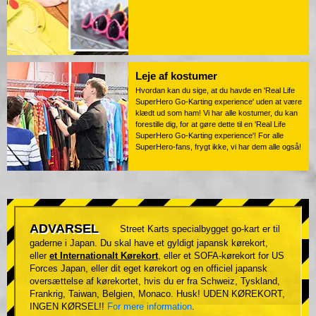
Leje af kostumer
Hvordan kan du sige, at du havde en 'Real Life
SuperHero Go-Karting experience' uden at være
klædt ud som ham! Vi har alle kostumer, du kan
forestille dig, for at gøre dette til en 'Real Life
SuperHero Go-Karting experience'! For alle
SuperHero-fans, frygt ikke, vi har dem alle også!
ADVARSEL
Street Karts specialbygget go-kart er til
gaderne i Japan. Du skal have et gyldigt japansk kørekort,
eller
et Internationalt Kørekort
, eller et SOFA-kørekort for US
Forces Japan, eller dit eget kørekort og en officiel japansk
oversættelse af kørekortet, hvis du er fra Schweiz, Tyskland,
Frankrig, Taiwan, Belgien, Monaco. Husk! UDEN KØREKORT,
INGEN KØRSEL!!
For mere information
.