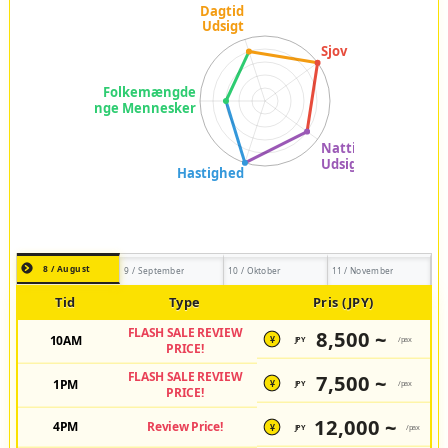
8 / August
9 / September
10 / Oktober
11 / November
Tid
Type
Pris (JPY)
FLASH SALE REVIEW
8,500 ~
10AM
JPY
/pax
¥
PRICE!
FLASH SALE REVIEW
7,500 ~
1PM
JPY
/pax
¥
PRICE!
12,000 ~
4PM
Review Price!
JPY
/pax
¥