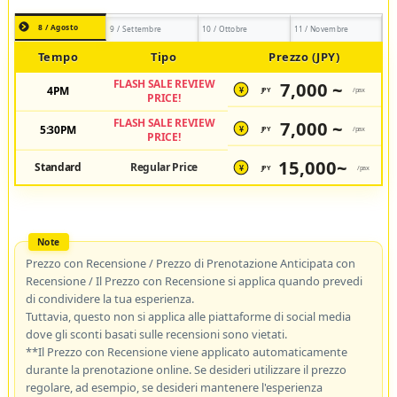
8 / Agosto
9 / Settembre
10 / Ottobre
11 / Novembre
Tempo
Tipo
Prezzo (JPY)
FLASH SALE REVIEW
7,000 ~
4PM
JPY
/pax
¥
PRICE!
FLASH SALE REVIEW
7,000 ~
5:30PM
JPY
/pax
¥
PRICE!
15,000~
Standard
Regular Price
JPY
/pax
¥
Prezzo con Recensione / Prezzo di Prenotazione Anticipata con
Recensione / Il Prezzo con Recensione si applica quando prevedi
di condividere la tua esperienza.
Tuttavia, questo non si applica alle piattaforme di social media
dove gli sconti basati sulle recensioni sono vietati.
**Il Prezzo con Recensione viene applicato automaticamente
durante la prenotazione online. Se desideri utilizzare il prezzo
regolare, ad esempio, se desideri mantenere l'esperienza