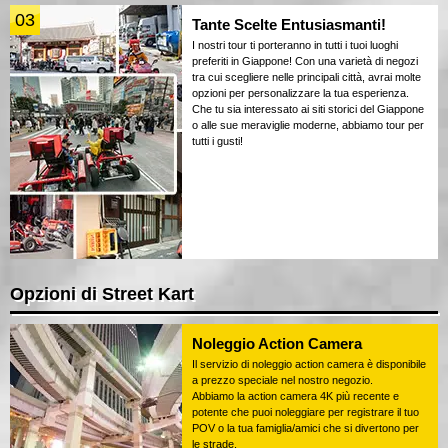
03
Tante Scelte Entusiasmanti!
I nostri tour ti porteranno in tutti i tuoi luoghi
preferiti in Giappone! Con una varietà di negozi
tra cui scegliere nelle principali città, avrai molte
opzioni per personalizzare la tua esperienza.
Che tu sia interessato ai siti storici del Giappone
o alle sue meraviglie moderne, abbiamo tour per
tutti i gusti!
Opzioni di Street Kart
Noleggio Action Camera
Il servizio di noleggio action camera è disponibile
a prezzo speciale nel nostro negozio.
Abbiamo la action camera 4K più recente e
potente che puoi noleggiare per registrare il tuo
POV o la tua famiglia/amici che si divertono per
le strade.