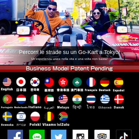
Azienda
Prenotazioni
Cambia Negozio
Tokyo Shinagawa
Tokyo Akihabara#1
Tokyo Akihabara#2
Tokyo Shibuya
Tokyo Shibuya Annex
Tokyo Bay
Percorri le strade su un Go-Kart a Tokyo!
Tokyo Asakusa
Osaka
Un'esperienza unica nella vita e una volta non basta!
Okinawa