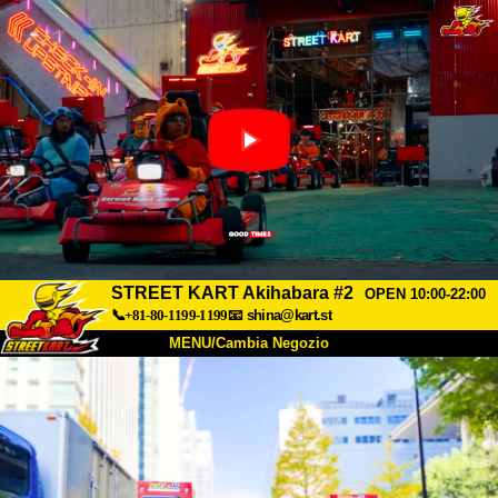
STREET KART Akihabara #2
OPEN 10:00-22:00
📞+81-80-1199-1199
📧
shina@kart.st
MENU/Cambia Negozio
INIZIO
Chi Siamo
Specifiche
Prezzo
Accesso
Recensioni
FAQ