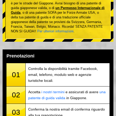
è per le strade del Giappone. Avrai bisogno di una patente di
guida giapponese valida, o di
un Permesso Internazionale di
Guida
, o di una patente SOFA per le Forze Armate USA, o
della tua patente di guida e di una traduzione ufficiale
giapponese della patente se provieni da Svizzera, Germania,
Francia, Taiwan, Belgio, Monaco. Ricorda! SENZA PATENTE
NON SI GUIDA!!
Per ulteriori informazioni
.
Prenotazioni
Controlla la disponibilità tramite Facebook,
01
email, telefono, modulo web e agenzie
turistiche locali.
Accetta
i nostri termini
e assicurati di avere
una
02
patente di guida valida
in Giappone.
Conferma la nostra email di conferma riguardo
03
alla tua prenotazione.