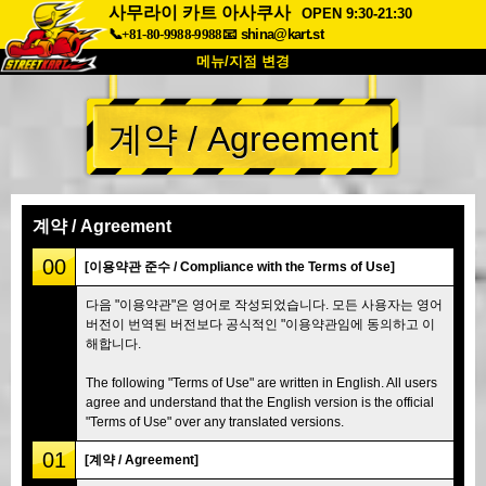
사무라이 카트 아사쿠사
OPEN 9:30-21:30
📞+81-80-9988-9988
📧
shina@kart.st
메뉴/지점 변경
최상단
계약 / Agreement
소개
사양
가격
접근성
고객 리뷰
자주 묻는 질문
회사 정보
예약
계약 / Agreement
지점 변경
00
[이용약관 준수 / Compliance with the Terms of Use]
도쿄 시나가와 #1
도쿄 아키하바라#1
다음 "이용약관"은 영어로 작성되었습니다. 모든 사용자는 영어
버전이 번역된 버전보다 공식적인 "이용약관임에 동의하고 이
도쿄 아키하바라#2
도쿄 시부야
해합니다.
도쿄 시부야 애넥스
도쿄 베이
The following "Terms of Use" are written in English. All users
도쿄 아사쿠사
오사카
agree and understand that the English version is the official
"Terms of Use" over any translated versions.
오키나와
01
[계약 / Agreement]