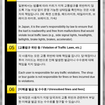
일본에서는 법률에 따라 카트가 지역 교통법규를 위반하지 않
도록 기능 이상 없이 운영 가능한 상태임을 확인하는 것은 사용
자의 책임입니다. (예: 측면 신호등, 헤드라이트, 테일라이트, 브
레이크 라이트, 브레이크, 가속)
In Japan, it is the user's responsibility by law to ensure that
the kart is roadworthy and free from malfunctions that would
violate local traffic laws (e.g., side signal lights, headlights,
taillights, brake lights, brakes, accelerator).
05
[교통법규 위반 등 / Violation of Traffic Laws, etc.]
각 사용자는 모든 교통 위반에 대해 책임을 집니다. 당 매장이나
투어 가이드는 위반으로 인해 발생한 벌금이나 수수료에 대해
책임을 지지 않습니다.
Each user is responsible for any traffic violations. The shop
or tour guide is not responsible for fines or fees incurred due
to violations.
06
[미해결 벌금 및 수수료 / Unresolved fines and fees]
당 매장은 사용자가 지방 당국과의 교통 위반과 관련하여 부담
한 미해결 벌금 또는 수수료를 청구할 수 있습니다.