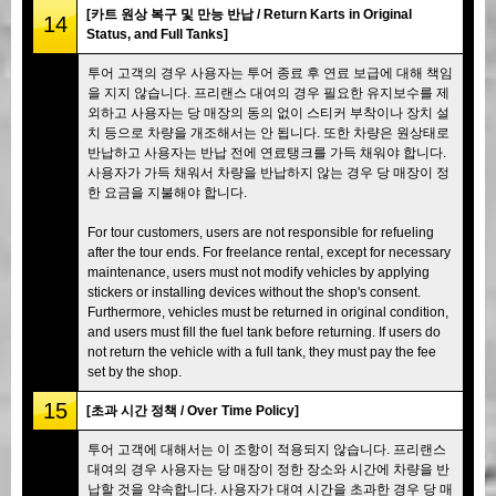
[카트 원상 복구 및 만능 반납 / Return Karts in Original
14
Status, and Full Tanks]
투어 고객의 경우 사용자는 투어 종료 후 연료 보급에 대해 책임
을 지지 않습니다. 프리랜스 대여의 경우 필요한 유지보수를 제
외하고 사용자는 당 매장의 동의 없이 스티커 부착이나 장치 설
치 등으로 차량을 개조해서는 안 됩니다. 또한 차량은 원상태로
반납하고 사용자는 반납 전에 연료탱크를 가득 채워야 합니다.
사용자가 가득 채워서 차량을 반납하지 않는 경우 당 매장이 정
한 요금을 지불해야 합니다.
For tour customers, users are not responsible for refueling
after the tour ends. For freelance rental, except for necessary
maintenance, users must not modify vehicles by applying
stickers or installing devices without the shop's consent.
Furthermore, vehicles must be returned in original condition,
and users must fill the fuel tank before returning. If users do
not return the vehicle with a full tank, they must pay the fee
set by the shop.
15
[초과 시간 정책 / Over Time Policy]
투어 고객에 대해서는 이 조항이 적용되지 않습니다. 프리랜스
대여의 경우 사용자는 당 매장이 정한 장소와 시간에 차량을 반
납할 것을 약속합니다. 사용자가 대여 시간을 초과한 경우 당 매