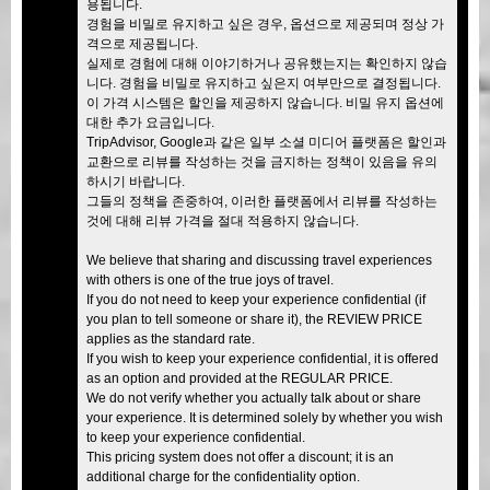
용됩니다.
경험을 비밀로 유지하고 싶은 경우, 옵션으로 제공되며 정상 가
격으로 제공됩니다.
실제로 경험에 대해 이야기하거나 공유했는지는 확인하지 않습
니다. 경험을 비밀로 유지하고 싶은지 여부만으로 결정됩니다.
이 가격 시스템은 할인을 제공하지 않습니다. 비밀 유지 옵션에
대한 추가 요금입니다.
TripAdvisor, Google과 같은 일부 소셜 미디어 플랫폼은 할인과
교환으로 리뷰를 작성하는 것을 금지하는 정책이 있음을 유의
하시기 바랍니다.
그들의 정책을 존중하여, 이러한 플랫폼에서 리뷰를 작성하는
것에 대해 리뷰 가격을 절대 적용하지 않습니다.
We believe that sharing and discussing travel experiences
with others is one of the true joys of travel.
If you do not need to keep your experience confidential (if
you plan to tell someone or share it), the REVIEW PRICE
applies as the standard rate.
If you wish to keep your experience confidential, it is offered
as an option and provided at the REGULAR PRICE.
We do not verify whether you actually talk about or share
your experience. It is determined solely by whether you wish
to keep your experience confidential.
This pricing system does not offer a discount; it is an
additional charge for the confidentiality option.