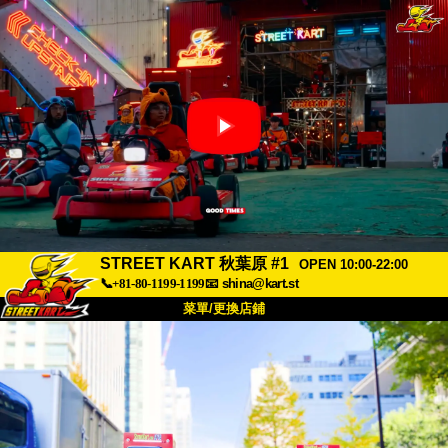
STREET KART 秋葉原 #1
OPEN 10:00-22:00
📞+81-80-1199-1199
📧
shina@kart.st
菜單/更換店鋪
首頁
關於
規格
價格
交通方式
顧客聲音
常見問題