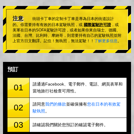
注意
街頭卡丁車的定制卡丁車是專為日本的街道設計
的。你需要持有有效的日本駕駛執照，或
國際駕駛許可證
，或
美軍在日本的SOFA駕駛許可證，或者如果你來自瑞士、德國、
法國、台灣、比利時、摩納哥，則需要持有自己的駕駛執照並附
上官方日文翻譯。記住！無執照，無法駕駛！！
了解更多信息
。
預訂
請通過Facebook、電子郵件、電話、網頁表單和
01
當地旅行社檢查可用性。
請同意
我們的條款
並確保擁有
您在日本的有效駕
02
駛執照
。
03
請確認我們關於您預訂的確認電子郵件。