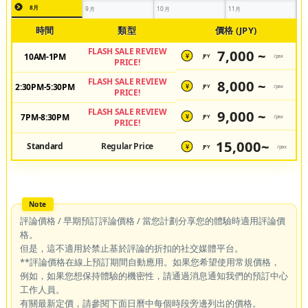
8月
9月
10月
11月
時間
類型
價格 (JPY)
FLASH SALE REVIEW
7,000 ~
10AM-1PM
JPY
/pax
¥
PRICE!
FLASH SALE REVIEW
8,000 ~
2:30PM-5:30PM
JPY
/pax
¥
PRICE!
FLASH SALE REVIEW
9,000 ~
7PM-8:30PM
JPY
/pax
¥
PRICE!
15,000~
Standard
Regular Price
JPY
/pax
¥
評論價格 / 早期預訂評論價格 / 當您計劃分享您的體驗時適用評論價
格。
但是，這不適用於禁止基於評論的折扣的社交媒體平台。
**評論價格在線上預訂期間自動應用。如果您希望使用常規價格，
例如，如果您想保持體驗的機密性，請通過消息通知我們的預訂中心
工作人員。
有關最新定價，請參閱下面日曆中每個時段旁邊列出的價格。