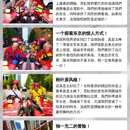
上腺素的體驗。霓虹燈和繁忙的街道讓我們
感覺像是在電影中。我們的導遊確保了我們
的安全，同時保持了高昂的興奮感。如果你
在東京，這個旅程絕對是必做的！
一个探索东京的惊人方式！
為我和我男朋友預訂了這個旅遊，真是太棒
了！導遊非常有見識，我們喜歡在東京的街
道上巡遊。路線非常精彩，我們看到了自己
絕對不會找到的城市角落。天氣也非常完
美，陽光明媚但不會太熱。我一定會再參加
一次！
秋叶原风格！
這真是太好玩了！在秋葉原的標誌性街道上
賽車真是太棒了。霓虹燈的景色和周圍城市
的活力讓這次經歷難以忘懷。我們的導遊非
常出色，既確保了安全，又讓我們度過了一
段美好的時光。這絕對是體驗東京的一種有
趣而獨特的方式！
独一无二的冒险！