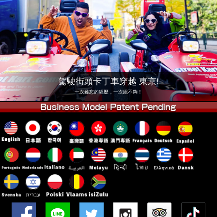
公司
預訂
更換店鋪
東京品川 #1
東京秋葉原#1
東京秋葉原#2
東京澀谷
東京澀谷附屬
東京灣
駕駛街頭卡丁車穿越 東京!
東京淺草
大阪
一次難忘的經歷，一次絕不夠！
沖繩