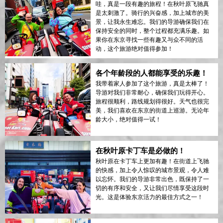
哇，真是一段有趣的旅程！在秋叶原飞驰真
是太刺激了。骑行的兴奋感，加上城市的美
景，让我永生难忘。我们的导游确保我们在
保持安全的同时，整个过程都充满乐趣。如
果你在东京寻找一些有趣又与众不同的活
动，这个旅游绝对值得参加！
各个年龄段的人都能享受的乐趣！
我带着家人参加了这个旅游，真是太棒了！
导游对我们非常耐心，确保我们玩得开心。
旅程很顺利，路线规划得很好。天气也很完
美，我们喜欢在东京的街道上巡游。无论年
龄大小，绝对值得一试！
在秋叶原卡丁车是必做的！
秋叶原在卡丁车上更加有趣！在街道上飞驰
的快感，加上令人惊叹的城市景观，令人难
以忘怀。我们的导游非常出色，既保持了一
切的有序和安全，又让我们尽情享受这段时
光。这是体验东京活力的最佳方式之一！