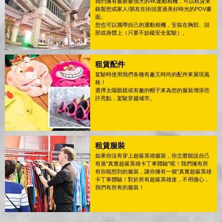
我們擁有最新最強大的4K運動相機，可以租賃來
錄製您或家人/朋友在街頭度過美好時光的POV畫
面。
您也可以攜帶自己的運動相機，安裝在胸部、頭
部或身體上（只要不妨礙安全駕駛）。
租賃配件
駕駛時使用我們各種有趣又時尚的配件來展現風
格！
選擇太陽眼鏡或有趣的帽子來為您的服裝增添些
許亮點，駕駛穿越城市。
租賃服裝
如果你沒有穿上超級英雄服裝，你怎麼能說自己
有過"真實超級英雄卡丁車體驗"呢！我們擁有所
有你能想到的服裝，讓你擁有一個"真實超級英雄
卡丁車體驗！對於所有超級英雄迷，不用擔心，
我們有所有的服裝！