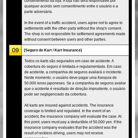
consentimento da loja. A loja não será responsável por
qualquer acordo sem consentimento entre o usuário e a
parte adversária.
In the event of a traffic accident, users agree not to agree to
settlements with the other party without the shop's consent.
The shop is not responsible for settlement agreements made
without consent between users and other parties.
09
[Seguro do Kart / Kart Insurance]
Todos os karts são segurados em caso de acidente. A
cobertura do seguro é limitada e regulamentada. Em caso
de acidente, a companhia de seguros avaliará o incidente.
Neste momento, o usuário deve pagar uma franquia de
50.000 ienes japoneses. Se a companhia de seguros avaliar
que o acidente é resultado de direção imprudente, o usuário
pode ser negligenciado da cobertura.
All karts are insured against accidents. The insurance
coverage is limited and regulated. In the event of an
accident, the insurance company will evaluate the case. At
this point, users must pay a deductible of 50,000 yen. If the
insurance company evaluates that the accident was the
result of reckless driving, users may not receive