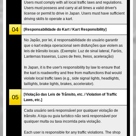
Users must comply with all local traffic laws and regulations.
Users must possess and carry at all times a valid driver's
license or permit to drive in Japan. Users must have sufficient
driving skills to operate a kart.
04
[Responsabilidade do Kart / Kart Responsibility]
No Japão, por lei, é responsabilidade do usuário garantir
que o kart esteja operacional sem disfunções que violem as
leis de trânsito locais. (Exemplo: Luz de sinal lateral, Faróis,
Lanternas traseiras, Luzes de freio, freios, aceleração)
In Japan, it is the user's responsibility by law to ensure that
the kart is roadworthy and free from malfunctions that would
violate local traffic laws (e.g., side signal lights, headlights,
taillights, brake lights, brakes, accelerator).
[Violação das Leis de Trânsito, etc. / Violation of Traffic
05
Laws, etc.]
Cada usuário será responsável por qualquer violação de
trânsito. A loja ou guia turístico não será responsável por
qualquer multa ou taxa incorrida pela violação.
Each user is responsible for any traffic violations. The shop