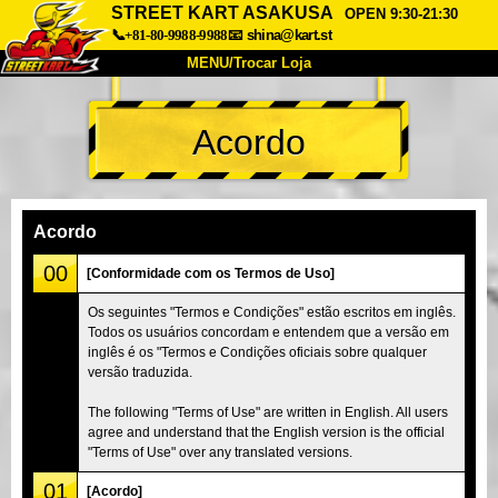
STREET KART ASAKUSA
OPEN 9:30-21:30
📞+81-80-9988-9988
📧
shina@kart.st
MENU/Trocar Loja
INÍCIO
Acordo
Sobre
Especificações
Preços
Acesso
Opiniões
FAQ
Empresa
Reserva
Acordo
Trocar Loja
00
[Conformidade com os Termos de Uso]
Tokyo Shinagawa
Tokyo Akihabara#1
Os seguintes "Termos e Condições" estão escritos em inglês.
Todos os usuários concordam e entendem que a versão em
Tokyo Akihabara#2
Tokyo Shibuya
inglês é os "Termos e Condições oficiais sobre qualquer
Tokyo Shibuya Annex
Tokyo Bay
versão traduzida.
Tokyo Asakusa
Osaka
The following "Terms of Use" are written in English. All users
agree and understand that the English version is the official
Okinawa
"Terms of Use" over any translated versions.
01
[Acordo]