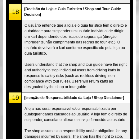
[Decisão da Loja e Guia Turístico / Shop and Tour Guide
18
Decision]
O usuário entende que a loja e o guia turístico têm o direito e
autoridade para suspender um usuário individual de dirigir
um kart dependendo dos riscos de segurança (direção
imprudente, não cumprimento das regras do tour, etc.). O
usuário devolverá o kart conforme especificado pela loja ou
guia turístico.
Users understand that the shop and tour guide have the right
and authority to stop individual users from driving karts in
response to safety risks (such as reckless driving, non-
compliance with tour rules). Users will return karts as
designated by the shop or tour guide.
19
[Isenção de Responsabilidade da Loja / Shop Disclaimer]
A loja não será responsável e/ou responsabilizada por
quaisquer danos causados ao usuário. A loja tem o direito de
suspender, cancelar e alterar o serviço fornecido ao usuário.
The shop assumes no responsibility and/or obligation for any
damages incurred by users. The shop has the right to stop,