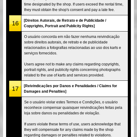
time designated by the shop. If users exceed the rental time,
they must obtain the shop's consent and pay a late fee.
[Direitos Autorais, de Retrato e de Publicidade /
16
Copyrights, Portrait and Publicity Rights]
O usuário concorda em não fazer nenhuma reivindicação
sobre direitos autorais, de retrato e de publicidade
relacionados a fotografias relacionadas ao uso dos karts e
serviços fornecidos.
Users agree not to make any claims regarding copyrights,
portrait rights, and publicity rights concerning photographs
related to the use of karts and services provided.
[Reivindicações por Danos e Penalidades / Claims for
17
Damages and Penalties]
Se o usuário violar estes Termos e Condições, o usuário
reconhece compensar quaisquer reivindicações feitas pela
loja sobre danos ou penalidades de violação.
If users violate these terms of use, users acknowledge that
they will compensate for any claims made by the shop
regarding damages or penalties related to violations.